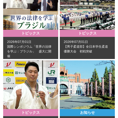
トピックス
トピックス
2026年07月01日
2026年07月01日
国際シンポジウム「世界の法律
【男子柔道部】全日本学生柔道
を学ぶ：ブラジル」 盛大に開
優勝大会 初戦突破
催
トピックス
お知らせ