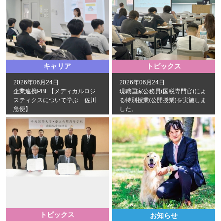
キャリア
トピックス
2026年06月24日
2026年06月24日
企業連携PBL【メディカルロジ
現職国家公務員(国税専門官)によ
スティクスについて学ぶ 佐川
る特別授業(公開授業)を実施しま
急便】
した。
トピックス
お知らせ