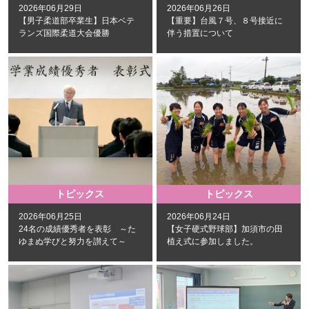
2026年06月29日
2026年06月26日
【男子柔道部卒業生】日本ベテ
【重要】台風７号、８号接近に
ランズ国際柔道大会優勝
伴う措置について
トピックス
トピックス
2026年06月25日
2026年06月24日
24名の成績優秀者を表彰 ～た
【女子硬式野球部】加須市の田
ゆまぬ学びと努力を讃えて～
植え式に参加しました。