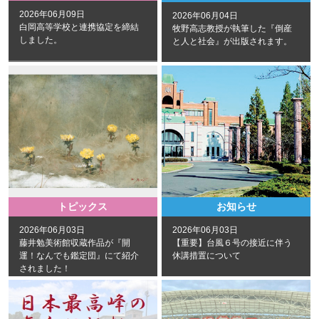
2026年06月09日
2026年06月04日
白岡高等学校と連携協定を締結
牧野高志教授が執筆した『倒産
しました。
と人と社会』が出版されます。
トピックス
お知らせ
2026年06月03日
2026年06月03日
藤井勉美術館収蔵作品が『開
【重要】台風６号の接近に伴う
運！なんでも鑑定団』にて紹介
休講措置について
されました！