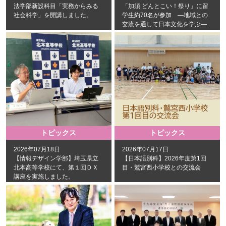
法学部新設科目「実務からみる
「加須 どんとこい！祭り」に留
社会科学」を開講しました。
学生約70名が参加 ―地域との
交流を通して日本文化を学ぶ―
トピックス
トピックス
2026年07月18日
2026年07月17日
【情報デザイン学部】埼玉県立
【日本語別科】2026年度第1回
北本高等学校にて、第１回ＤＸ
目・鷲宮西小学校との交流会
講座を実施しました。