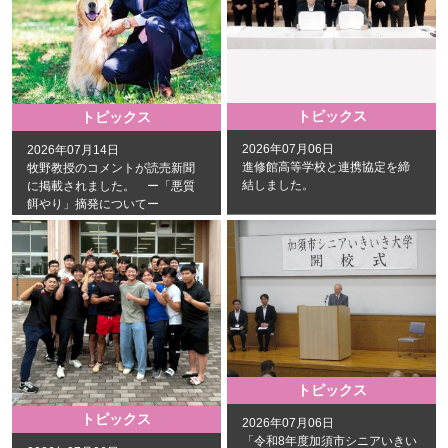
トピックス
トピックス
2026年07月06日
2026年07月14日
進修館高等学校と連携協定を締
牧野教授のコメントが読売新聞
結しました。
に掲載されました。 ー「悪質
餌やり」摘発についてー
トピックス
トピックス
2026年07月06日
「令和8年度加須市シニアいきい