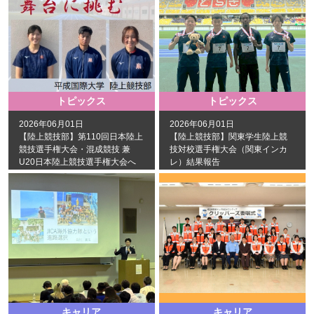
トピックス
トピックス
2026年06月01日
2026年06月01日
【陸上競技部】第110回日本陸上
【陸上競技部】関東学生陸上競
競技選手権大会・混成競技 兼
技対校選手権大会（関東インカ
U20日本陸上競技選手権大会へ
レ）結果報告
の出場が決定しました！
キャリア
キャリア