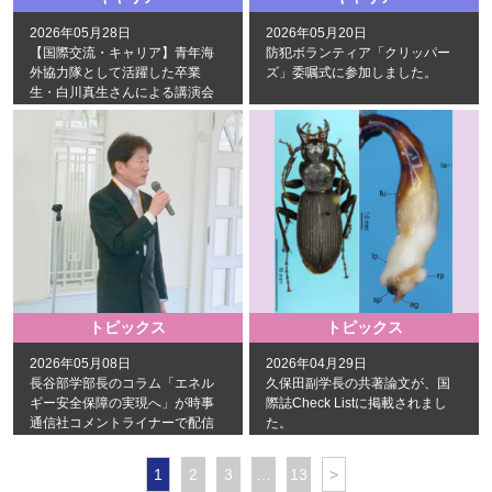
2026年05月28日
2026年05月20日
【国際交流・キャリア】青年海
防犯ボランティア「クリッパー
外協力隊として活躍した卒業
ズ」委嘱式に参加しました。
生・白川真生さんによる講演会
を開催しました。
トピックス
トピックス
2026年05月08日
2026年04月29日
長谷部学部長のコラム「エネル
久保田副学長の共著論文が、国
ギー安全保障の実現へ」が時事
際誌Check Listに掲載されまし
通信社コメントライナーで配信
た。
されました。
1
2
3
…
13
>