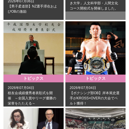
2026年07月06日
き大学」人文科学部・人間文化
【男子柔道部】NZ選手滞在およ
コース開校式を開催しました。
びOBの激励
トピックス
トピックス
2026年07月04日
2026年07月04日
校友会成績優秀者表彰式を開
【ボクシング部OB】岸本篤史選
催 ～全国入賞やリーグ優勝の
手がKROSS×OVERの大会でベ
栄誉をたたえる～
ルト獲得！