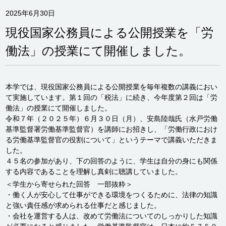
2025年6月30日
現役国家公務員による公開授業を「労
働法」の授業にて開催しました。
本学では、現役国家公務員による公開授業を毎年複数の講義におい
て実施しています。第１回の「税法」に続き、今年度第２回は「労
働法」の授業にて開催しました。
令和７年（２０２５年）６月３０日（月）、安島陸哉氏（水戸労働
基準監督署労働基準監督官）を講師にお招きし、「労働行政におけ
る労働基準監督官の役割について」というテーマで講義いただきま
した。
４５名の参加があり、下の回答のように、学生は自分の身にも関係
する内容であることを理解し真剣に聴講していました。
＜学生から寄せられた回答 一部抜粋＞
・働く人が安心して仕事ができる環境をつくるために、法律の知識
と強い責任感が求められる仕事だと感じました。
・会社を運営する人は、改めて労働法についてのしっかりした知識