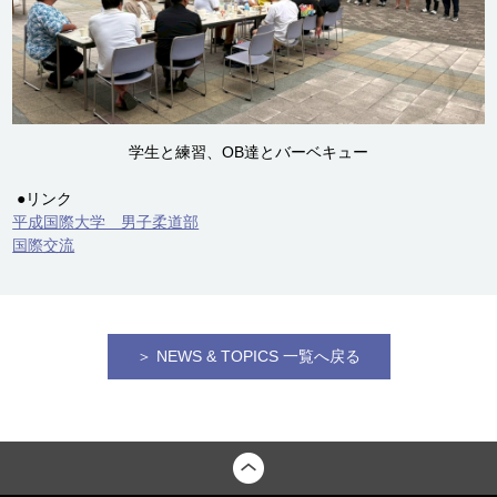
学生と練習、OB達とバーベキュー
●リンク
平成国際大学 男子柔道部
国際交流
＞ NEWS & TOPICS 一覧へ戻る