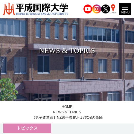
MENU
アクセス
NEWS & TOPICS
HOME
NEWS & TOPICS
【男子柔道部】NZ選手滞在およびOBの激励
トピックス