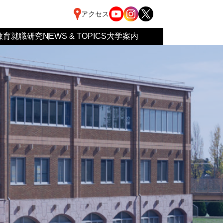
アクセス
教育
就職
研究
NEWS & TOPICS
大学案内