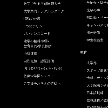
学納金・奨学
数字で見る平成国際大学
先輩の声
大学案内デジタルカタログ
部活動・サー
情報の公表
キャンパスカ
3つのポリシー
海外研修
ガバナンスコード
学生相談室
建学の精神/学訓/
教育目的/学長挨拶
教育
地域連携
自己点検・認証評価
法学部
IR（ｲﾝｽﾃｨﾃｭｰｼｮﾅﾙ・ﾘｻｰﾁ）
スポーツ健康
佐藤栄学園リンク
情報デザイン
ご支援をお考えの皆様へ
大学院法学研
日本語別科
教職課程／教
平成国際大学