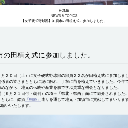
HOME
NEWS & TOPICS
【女子硬式野球部】加須市の田植え式に参加しました。
市の田植え式に参加しました。
６月２０日（土）に女子硬式野球部の部員２２名が田植え式に参加しま
関係者の皆さまとともに泥に触れ、丁寧に苗を植えていきました。今年
深めながら、地元の伝統や産業を肌で学ぶ貴重な機会となりました。
聞（６月２１日付・朝刊）の埼玉「県北・県西」面にて紹介されました
とともに、銘酒
「明軽」
造りを通じて地元・加須市に貢献してまいりま
お願いいたします。