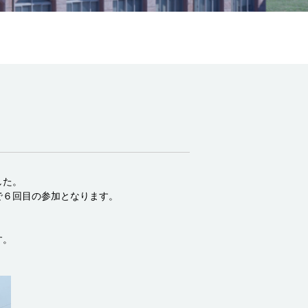
した。
で６回目の参加となります。
。
す。