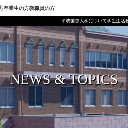
方
卒業生の方
教職員の方
平成国際大学について
学生生活
NEWS & TOPICS