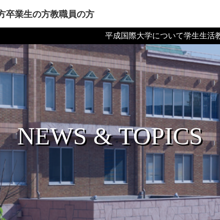
方
卒業生の方
教職員の方
平成国際大学について
学生生活
NEWS & TOPICS