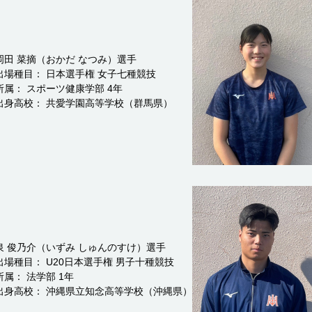
岡田 菜摘（おかだ なつみ）選手
出場種目： 日本選手権 女子七種競技
所属： スポーツ健康学部 4年
出身高校： 共愛学園高等学校（群馬県）
泉 俊乃介（いずみ しゅんのすけ）選手
出場種目： U20日本選手権 男子十種競技
所属： 法学部 1年
出身高校： 沖縄県立知念高等学校（沖縄県）