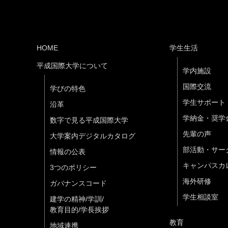
HOME
学生生活
平成国際大学について
学内施設
国際交流
学びの特色
学生サポート
沿革
学納金・奨学
数字で見る平成国際大学
先輩の声
大学案内デジタルカタログ
部活動・サー
情報の公表
キャンパスカ
3つのポリシー
海外研修
ガバナンスコード
学生相談室
建学の精神/学訓/
教育目的/学長挨拶
教育
地域連携