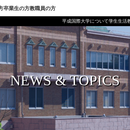
方
卒業生の方
教職員の方
平成国際大学について
学生生活
NEWS & TOPICS