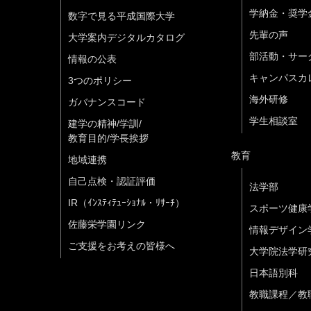
学納金・奨学
数字で見る平成国際大学
先輩の声
大学案内デジタルカタログ
部活動・サー
情報の公表
キャンパスカ
3つのポリシー
海外研修
ガバナンスコード
学生相談室
建学の精神/学訓/
教育目的/学長挨拶
教育
地域連携
自己点検・認証評価
法学部
IR（ｲﾝｽﾃｨﾃｭｰｼｮﾅﾙ・ﾘｻｰﾁ）
スポーツ健康
佐藤栄学園リンク
情報デザイン
ご支援をお考えの皆様へ
大学院法学研
日本語別科
教職課程／教