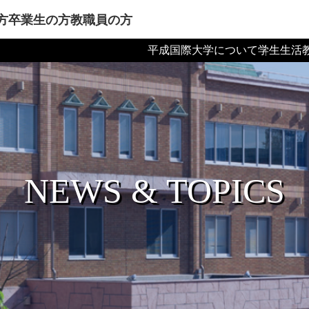
方
卒業生の方
教職員の方
平成国際大学について
学生生活
NEWS & TOPICS