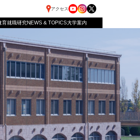
アクセス
教育
就職
研究
NEWS & TOPICS
大学案内