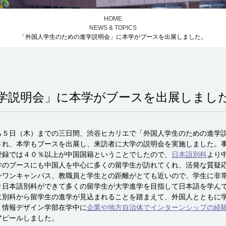
HOME
NEWS & TOPICS
「外国人学生のための進学説明会」に本学がブースを出展しました。
学説明会」に本学がブースを出展しまし
５日（木）までの三日間、渋谷ヒカリエで「外国人学生のための進学説明
され、本学もブースを出展し、来訪者に大学の説明会を実施しました。
登録では４０％以上が中国国籍ということでしたので、
日本語別科
より
学のブースにも中国人を中心に多くの留学生が訪れてくれ、活発な質疑
ンワンキャンパス、教職員と学生との距離がとても近いので、学生に非
り日本語別科ができて多くの留学生が大学進学を目指して日本語を学ん
に別科から留学生の進学が見込まれることを踏まえて、外国人とともに
、情報デザイン学部在学中に
企業や地方自治体でインターンシップの経
アピールしました。