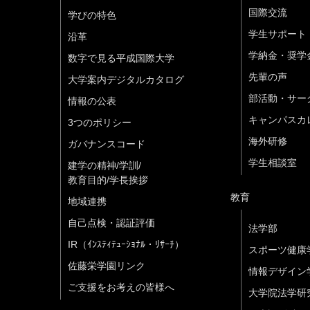
国際交流
学びの特色
学生サポート
沿革
学納金・奨学
数字で見る平成国際大学
先輩の声
大学案内デジタルカタログ
部活動・サー
情報の公表
キャンパスカ
3つのポリシー
海外研修
ガバナンスコード
学生相談室
建学の精神/学訓/
教育目的/学長挨拶
教育
地域連携
自己点検・認証評価
法学部
IR（ｲﾝｽﾃｨﾃｭｰｼｮﾅﾙ・ﾘｻｰﾁ）
スポーツ健康
佐藤栄学園リンク
情報デザイン
ご支援をお考えの皆様へ
大学院法学研