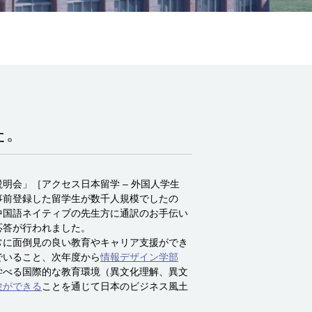
た。
会」［アクセス日本留学 – 外国人学生
事前登録した留学生が数千人規模でしたの
中国語ネイティブの先生方に通訳のお手伝い
応答が行われました。
常に面倒見の良い教育やキャリア支援ができ
でいること、次年度から
情報デザイン学部
学べる国際的な教育環境（異文化理解、異文
験ができる
ことを通じて日本のビジネス風土