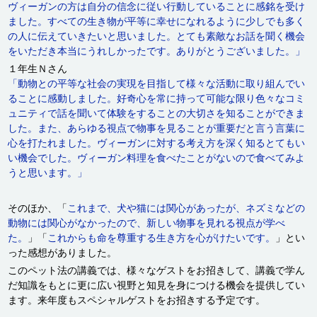
ヴィーガンの方は自分の信念に従い行動していることに感銘を受け
ました。すべての生き物が平等に幸せになれるように少しでも多く
の人に伝えていきたいと思いました。とても素敵なお話を聞く機会
をいただき本当にうれしかったです。ありがとうございました。」
１年生Ｎさん
「動物との平等な社会の実現を目指して様々な活動に取り組んでい
ることに感動しました。好奇心を常に持って可能な限り色々なコミ
ュニティで話を聞いて体験をすることの大切さを知ることができま
した。また、あらゆる視点で物事を見ることが重要だと言う言葉に
心を打たれました。ヴィーガンに対する考え方を深く知るとてもい
い機会でした。ヴィーガン料理を食べたことがないので食べてみよ
うと思います。」
そのほか、「
これまで、犬や猫には関心があったが、ネズミなどの
動物には関心がなかったので、新しい物事を見れる視点が学べ
た。
」「
これからも命を尊重する生き方を心がけたいです。
」とい
った感想がありました。
このペット法の講義では、様々なゲストをお招きして、講義で学ん
だ知識をもとに更に広い視野と知見を身につける機会を提供してい
ます。来年度もスペシャルゲストをお招きする予定です。