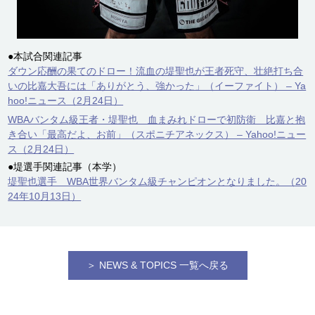
●本試合関連記事
ダウン応酬の果てのドロー！流血の堤聖也が王者死守、壮絶打ち合
いの比嘉大吾には「ありがとう、強かった」（イーファイト） – Ya
hoo!ニュース（2月24日）
WBAバンタム級王者・堤聖也 血まみれドローで初防衛 比嘉と抱
き合い「最高だよ、お前」（スポニチアネックス） – Yahoo!ニュー
ス（2月24日）
●堤選手関連記事（本学）
堤聖也選手 WBA世界バンタム級チャンピオンとなりました。（20
24年10月13日）
＞ NEWS & TOPICS 一覧へ戻る