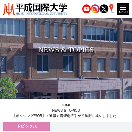
MENU
アクセス
NEWS & TOPICS
HOME
NEWS & TOPICS
【ボクシング部OB】＜速報＞堤聖也選手が初防衛に成功しました。
トピックス