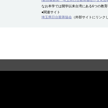
[新頭條新聞：埼玉県日台親善協会が文化芸
なお本学では開学以来台湾にある6つの教
●関連サイト
埼玉県日台親善協会
（外部サイトにリンク