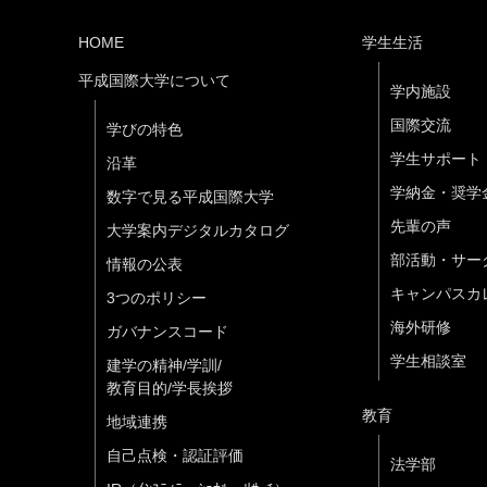
HOME
学生生活
平成国際大学について
学内施設
国際交流
学びの特色
学生サポート
沿革
学納金・奨学
数字で見る平成国際大学
先輩の声
大学案内デジタルカタログ
部活動・サー
情報の公表
キャンパスカ
3つのポリシー
海外研修
ガバナンスコード
学生相談室
建学の精神/学訓/
教育目的/学長挨拶
教育
地域連携
自己点検・認証評価
法学部