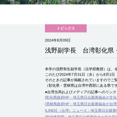
トピックス
2024年8月09日
浅野副学長 台湾彰化県
本学の浅野和生副学長（法学部教授）は、令
このたび2024年7月31日（水）から8月
そのときの記事が掲載されていますのでご
（彰化県・雲林県は台湾中西部にある県で
●台湾当局およびメディアの記事へのリン
[彰化県政府HP：埼玉県日台親善協会が文
[雲林県政府HP：埼玉県日台親善協会が台
[LINE社（台湾）ニュース：埼玉県日台親