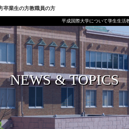
方
卒業生の方
教職員の方
平成国際大学について
学生生活
NEWS & TOPICS