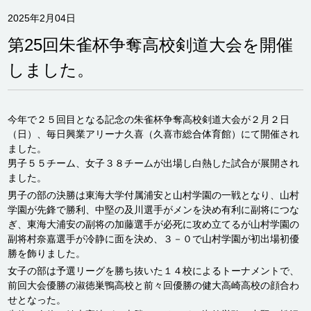
2025年2月04日
第25回朱雀杯争奪高校剣道大会を開催
しました。
今年で２５回目となる記念の朱雀杯争奪高校剣道大会が２月２日
（日）、毎日興業アリーナ久喜（久喜市総合体育館）にて開催され
ました。
男子５５チーム、女子３８チームが出場し白熱した試合が展開され
ました。
男子の部の決勝は東海大学付属浦安と山村学園の一戦となり、山村
学園が先鋒で勝利、中堅の及川選手がメンを決め有利に副将につな
ぎ、東海大浦安の副将の加藤選手が必死に攻め立てるが山村学園の
副将村奈嘉選手が冷静に面を決め、３－０で山村学園が初出場初優
勝を飾りました。
女子の部は予選リーグを勝ち抜いた１４校によるトーナメントで、
前回大会優勝の淑徳巣鴨高校と前々回優勝の健大高崎高校の顔合わ
せとなった。