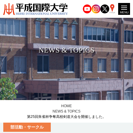
MENU
アクセス
NEWS & TOPICS
HOME
NEWS & TOPICS
第25回朱雀杯争奪高校剣道大会を開催しました。
部活動・サークル