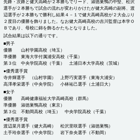
先鋒・次鋒と健大高崎が２本勝ちでリード、淑徳巣鴨の中堅、松沢
選手が２本勝ちで試合の流れが変わりかけたが健大高崎の副将、渡
辺選手が２本勝ちで勝利し結果４－１で健大高崎高校が２大会ぶり
２度目の優勝を飾りました。なお健大高崎高校の吉川監督は本学Ｏ
Ｂであり、母校に錦を飾るかたちとなりました。
試合結果は以下の通りです。
■男子
優勝 山村学園高校（埼玉）
準優勝 東海大学付属浦安高校（千葉）
第３位 中央学院高校（千葉） 土浦日本大学高校（茨城）
●優秀選手賞
寺井輝選手 （山村学園） 上野巧実選手（東海大浦安）
高澤孝栄選手（中央学院） 小林祐己選手（土浦日大）
■女子
優勝 高崎健康福祉大学高崎高校（群馬）
準優勝 淑徳巣鴨高校（東京）
第３位 不動岡高校（埼玉） 中央学院高校（千葉）
●優秀選手賞
渡辺菜月選手（健大高崎） 松沢里咲選手（淑徳巣鴨）
土手玲奈選手（中央学院） 岩下奈央選手（不動岡）