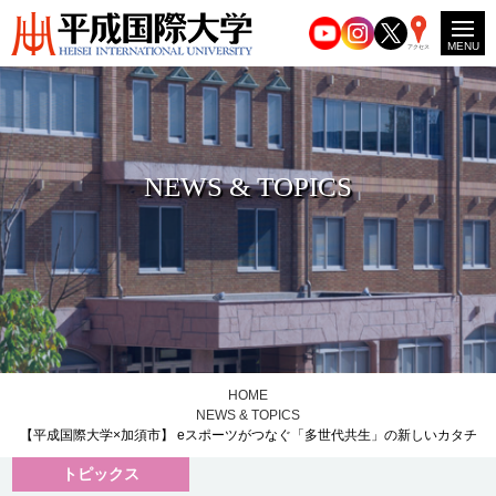
MENU
アクセス
NEWS & TOPICS
HOME
NEWS & TOPICS
【平成国際大学×加須市】 eスポーツがつなぐ「多世代共生」の新しいカタチ
トピックス