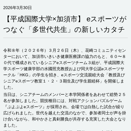
2026年3月30日
【平成国際大学×加須市】 eスポーツが
つなぐ「多世代共生」の新しいカタチ
令和８年（２０２６年）３月２６日（木）、花崎コミュニティセン
ターにおいて、加須市いきいき健康医療課の協力のもと、６０〜８
０代で構成されているシニアeスポーツチーム３組が、平成国際大
学スポーツ健康学部の水國照充教授および同大学公認eスポーツサ
ークル「HKG」の学生を招き、eスポーツ交流親睦大会「教授及び
シニアeスポーツ教室１・２・３期生及び学生親睦杯」を開催しま
した。
当日は、シニアチームのメンバーと本学関係者をあわせて総勢２５
名が参加しました。競技種目には、対戦アクションパズルゲーム
『ぷよぷよeスポーツ』が採用され、会場では白熱した試合が繰り
広げられました。世代を越えた交流のなかで、参加者同士が声を掛
け合いながら、和やかさと真剣勝負が共存する充実した大会となり
ました。