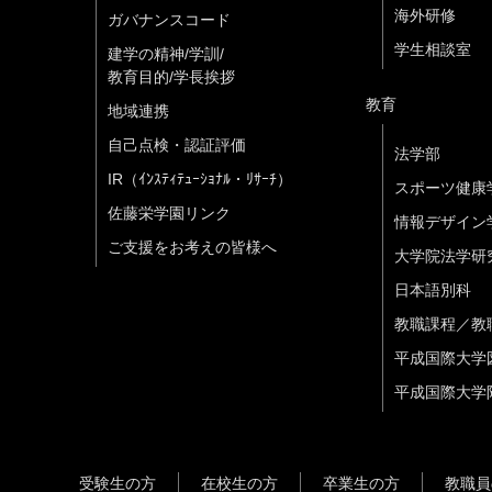
海外研修
ガバナンスコード
学生相談室
建学の精神/学訓/
教育目的/学長挨拶
教育
地域連携
自己点検・認証評価
法学部
IR（ｲﾝｽﾃｨﾃｭｰｼｮﾅﾙ・ﾘｻｰﾁ）
スポーツ健康
佐藤栄学園リンク
情報デザイン
ご支援をお考えの皆様へ
大学院法学研
日本語別科
教職課程／教
平成国際大学
平成国際大学
受験生の方
在校生の方
卒業生の方
教職員