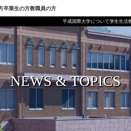
方
卒業生の方
教職員の方
平成国際大学について
学生生活
NEWS & TOPICS