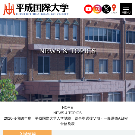
MENU
アクセス
NEWS & TOPICS
HOME
NEWS & TOPICS
2026(令和8)年度 平成国際大学入学試験 総合型選抜Ⅴ期・一般選抜A日程
合格発表
入試情報