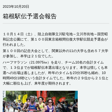
2023年10月20日
箱根駅伝予選会報告
１０月１４日（土）、陸上自衛隊立川駐屯地～立川市街地～国営昭
和記念公園にて、第１００回東京箱根間往復大学駅伝競走予選会が
行われました。
第１００回の記念大会として、関東以外の11の大学も含め５７大学
が参加し、本学は２１位でした。
ハーフマラソン（21.0975㎞）を走り、チーム10名の合計タイム
で、１３位までが箱根駅伝本選出場となります。本学は惜しくも本
選への出場は逃しましたが、昨年のタイムを23分35秒も縮め、10
時間49分18秒という合計タイムでした。昨年の２９位から２１位と
大幅に順位も上げ、来年度が期待されます。