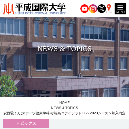
MENU
アクセス
NEWS & TOPICS
HOME
NEWS & TOPICS
安西駿くん(スポーツ健康学科)が福島ユナイテッドFCへ2023シーズン加入内定
トピックス