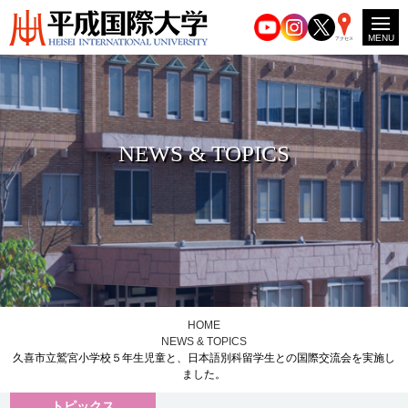
MENU
アクセス
NEWS & TOPICS
HOME
NEWS & TOPICS
久喜市立鷲宮小学校５年生児童と、日本語別科留学生との国際交流会を実施し
ました。
トピックス